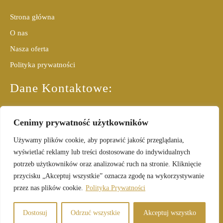
Strona główna
O nas
Nasza oferta
Polityka prywatności
Dane Kontaktowe:
+48 601 650 016
Cenimy prywatność użytkowników
ewastelmasiak@wellcultureinstitute.com
Używamy plików cookie, aby poprawić jakość przeglądania,
Ewa Stelmasiak
wyświetlać reklamy lub treści dostosowane do indywidualnych
WellCulture Institute
potrzeb użytkowników oraz analizować ruch na stronie. Kliknięcie
przycisku „Akceptuj wszystkie” oznacza zgodę na wykorzystywanie
przez nas plików cookie.
Polityka Prywatności
© Copyright 2025
Atwi.p
l
,
Liderdobrostanu.pl,
Dostosuj
Odrzuć wszystkie
Akceptuj wszystko
Ewastelmasiak.com